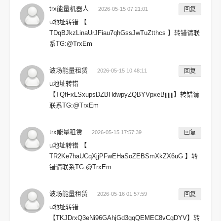
trx能量机器人
2026-05-15 07:21:01
回复
u地址转错 【
TDqBJkzLinaUrJFiau7qhGssJwTuZtthcs 】转错请联
系TG:@TrxEm
波场能量租赁
2026-05-15 10:48:11
回复
u地址转错
【TQfFxLSxupsDZBHdwpyZQBYVpxeBjjjjjj】转错请
联系TG:@TrxEm
trx能量租赁
2026-05-15 17:57:39
回复
u地址转错 【
TR2Ke7haUCqXjjPFwEHaSoZEBSmXkZX6uG 】转
错请联系TG:@TrxEm
波场能量租赁
2026-05-16 01:57:59
回复
u地址转错
【TKJDrxQ3eNi96GAhjGd3gqQEMEC8vCgDYV】转