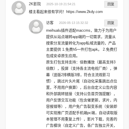
2K影院
2025-10-19 21:54:21
回复
楼主看起来很有学问！https://www.2kdy.com
访客
2026-05-13 15:32:32
回复
meihualu插件适配maccms，致力于为用户
提供从站点端转app端的一切需求，流量从
搜索分发流量转化为app私域流量的，产品
主要提供 1.免费h5一件打包apk。 2.免费打
包成安卓原生应用。
原生打包支持支持：倍数播放（最高支持3
倍数），投屏（支持各主流电视厂商），弹
幕（竖版2排横版3排，符合主流观影习
惯），跳过片头片尾（自动化采集跳出点位
置，不用用户换算），后台自定义公告内容
和外部跳转链接（支持公告首页强提醒），
用户反馈交互功能（包含催更新，求片，内
容报错等），用户免广告裂变系统（安装即
可实现推广页适配手机端pc端，自动读取版
本管理不用重复上传），影片下载，完善的
广告模块（自定义广告，各广告独立开关，