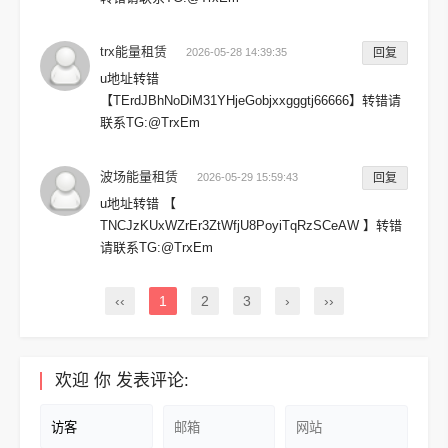
trx能量租赁
2026-05-28 14:39:35
回复
u地址转错
【TErdJBhNoDiM31YHjeGobjxxgggtj66666】转错请
联系TG:@TrxEm
波场能量租赁
2026-05-29 15:59:43
回复
u地址转错 【
TNCJzKUxWZrEr3ZtWfjU8PoyiTqRzSCeAW 】转错
请联系TG:@TrxEm
‹‹
1
2
3
›
››
欢迎
你
发表评论: