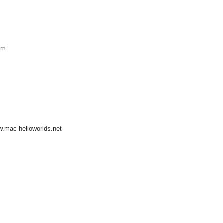
om
helloworlds.net