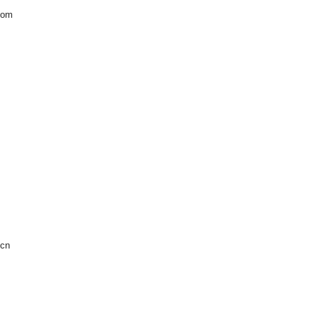
com
cn