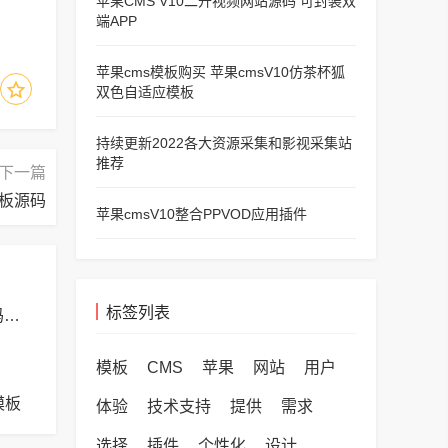
苹果CMS V10二开视频网站源码 可封装双
端APP
苹果cms模板购买 苹果cmsV10仿茶杯狐
双色自适应模板
持续更新2022各大资源采集和影视采集站
推荐
下一篇
模板源码
苹果cmsV10整合PPVOD应用插件
标签列表
苹果CMS V10_主播视频网_二开苹果cms视频网站源码模板 – 亲测源码 有演示
模板
CMS
苹果
网站
用户
模板
体验
技术支持
提供
需求
选择
插件
个性化
设计