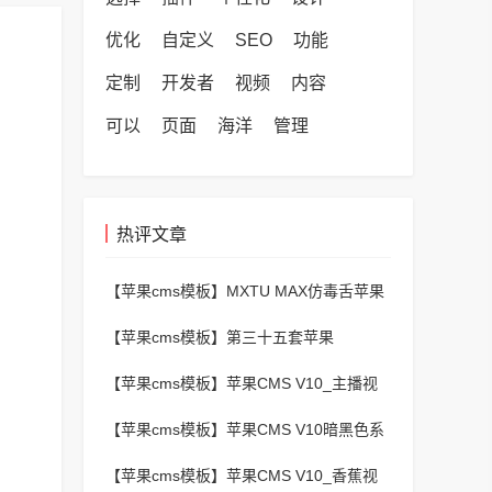
优化
自定义
SEO
功能
定制
开发者
视频
内容
可以
页面
海洋
管理
热评文章
【苹果cms模板】
MXTU MAX仿毒舌苹果
CMS影视自适应主题模板3.0修正版源码
【苹果cms模板】
第三十五套苹果
CMSv10最新热门短剧模板
【苹果cms模板】
苹果CMS V10_主播视
频网_二开苹果cms视频网站源码模板 – 亲
【苹果cms模板】
苹果CMS V10暗黑色系
测源码 有演示
动漫番剧小视频在线播放主题模板
【苹果cms模板】
苹果CMS V10_香蕉视