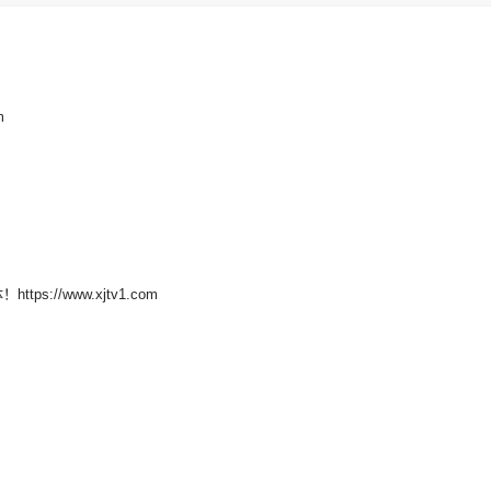
m
//www.xjtv1.com