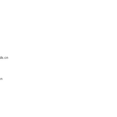
s.cn
cn