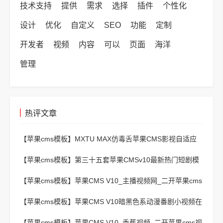
技术支持
提供
需求
选择
插件
个性化
设计
优化
自定义
SEO
功能
定制
开发者
视频
内容
可以
页面
海洋
管理
热评文章
【苹果cms模板】
MXTU MAX仿毒舌苹果CMS影视自适应
主题模板3.0修正版源码
【苹果cms模板】
第三十五套苹果CMSv10最新热门短剧模
板
【苹果cms模板】
苹果CMS V10_主播视频网_二开苹果cms
视频网站源码模板 – 亲测源码 有演示
【苹果cms模板】
苹果CMS V10暗黑色系动漫番剧小视频在
线播放主题模板
【苹果cms模板】
苹果CMS V10_香蕉视频_二开苹果cms视