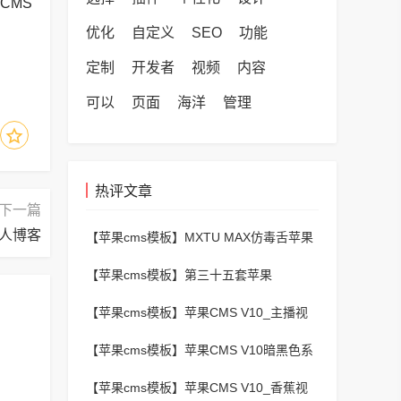
CMS
优化
自定义
SEO
功能
定制
开发者
视频
内容
可以
页面
海洋
管理
热评文章
下一篇
个人博客
【苹果cms模板】
MXTU MAX仿毒舌苹果
CMS影视自适应主题模板3.0修正版源码
【苹果cms模板】
第三十五套苹果
CMSv10最新热门短剧模板
【苹果cms模板】
苹果CMS V10_主播视
频网_二开苹果cms视频网站源码模板 – 亲
【苹果cms模板】
苹果CMS V10暗黑色系
测源码 有演示
动漫番剧小视频在线播放主题模板
【苹果cms模板】
苹果CMS V10_香蕉视