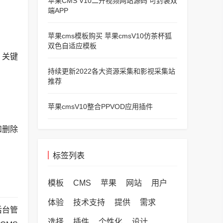
苹果CMS V10二开视频网站源码 可封装双
端APP
苹果cms模板购买 苹果cmsV10仿茶杯狐
双色自适应模板
、关键
持续更新2022各大资源采集和影视采集站
推荐
苹果cmsV10整合PPVOD应用插件
和删除
标签列表
模板
CMS
苹果
网站
用户
体验
技术支持
提供
需求
后台管
选择
插件
个性化
设计