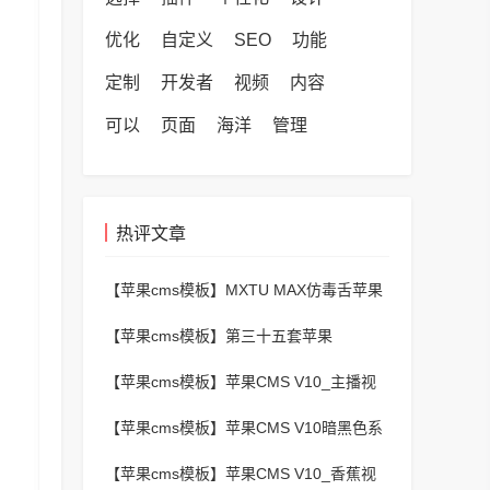
优化
自定义
SEO
功能
定制
开发者
视频
内容
可以
页面
海洋
管理
热评文章
【苹果cms模板】
MXTU MAX仿毒舌苹果
CMS影视自适应主题模板3.0修正版源码
【苹果cms模板】
第三十五套苹果
CMSv10最新热门短剧模板
【苹果cms模板】
苹果CMS V10_主播视
频网_二开苹果cms视频网站源码模板 – 亲
【苹果cms模板】
苹果CMS V10暗黑色系
测源码 有演示
动漫番剧小视频在线播放主题模板
【苹果cms模板】
苹果CMS V10_香蕉视