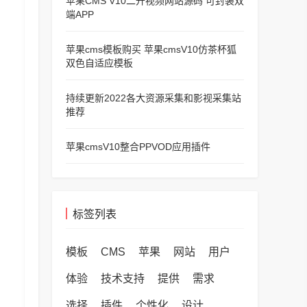
苹果CMS V10二开视频网站源码 可封装双
端APP
苹果cms模板购买 苹果cmsV10仿茶杯狐
双色自适应模板
持续更新2022各大资源采集和影视采集站
推荐
苹果cmsV10整合PPVOD应用插件
标签列表
模板
CMS
苹果
网站
用户
体验
技术支持
提供
需求
选择
插件
个性化
设计