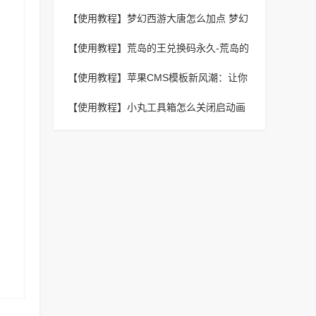
款？影视大全查看法律条款教程
【使用教程】
梦幻西游大唐怎么加点 梦幻
西游大唐加点方法分享
【使用教程】
荒岛的王兑换码永久-荒岛的
王兑换码在哪里兑换
【使用教程】
苹果CMS模板新风潮：让你
的网站焕发全新魅力
【使用教程】
小丸工具箱怎么关闭启动画
面?小丸工具箱关闭启动画面教程