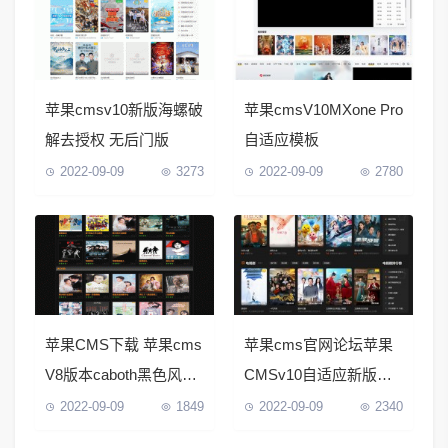
苹果cmsv10新版海螺破
苹果cmsV10MXone Pro
解去授权 无后门版
自适应模板
2022-09-09
3273
2022-09-09
2780
苹果CMS下载 苹果cms
苹果cms官网论坛苹果
V8版本caboth黑色风格
CMSv10自适应新版海
主题模板
螺影视主题模板
2022-09-09
1849
2022-09-09
2340